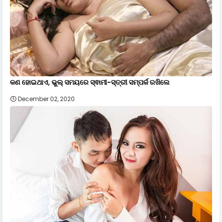
କଣ ହୋଇଥାଏ, ଭୁଲ୍ ସମୟରେ ସ୍ଵାମୀ-ସ୍ତ୍ରୀ ସମ୍ପର୍କ ରଖିଲେ
December 02, 2020