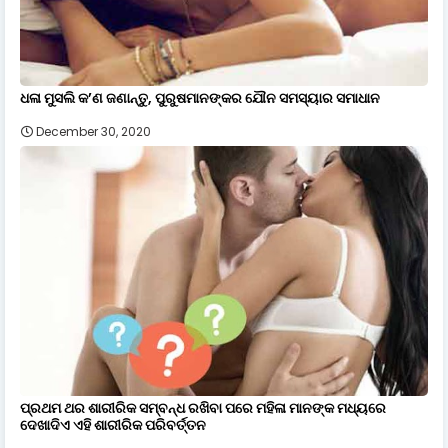
ଧଳା ମୁସଲି କ’ଣ ଜଣାନ୍ତୁ, ପୁରୁଷମାନଙ୍କର ଯୌନ ସମସ୍ୟାର ସମାଧାନ
December 30, 2020
ପ୍ରଥମ ଥର ଶାରୀରିକ ସମ୍ବନ୍ଧ ରଖିବା ପରେ ମହିଳା ମାନଙ୍କ ମଧ୍ୟରେ
ଦେଖାଦିଏ ଏହି ଶାରୀରିକ ପରିବର୍ତ୍ତନ