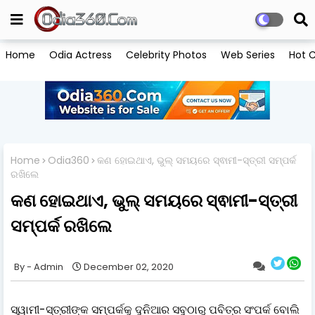
Home
Odia Actress
Celebrity Photos
Web Series
Hot C
Home
Odia360
କଣ ହୋଇଥାଏ, ଭୁଲ୍ ସମୟରେ ସ୍ଵାମୀ-ସ୍ତ୍ରୀ ସମ୍ପର୍କ
ରଖିଲେ
କଣ ହୋଇଥାଏ, ଭୁଲ୍ ସମୟରେ ସ୍ଵାମୀ-ସ୍ତ୍ରୀ
ସମ୍ପର୍କ ରଖିଲେ
Admin
December 02, 2020
ସ୍ୱାମୀ-ସ୍ତ୍ରୀଙ୍କ ସମ୍ପର୍କକୁ ଦୁନିଆର ସବୁଠାରୁ ପବିତ୍ର ସଂପର୍କ ବୋଲି