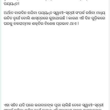
ପଯ୍ୟନ୍ତ।
ଅର୍ଥାତ ବାରଦିନ ନଯିବା ପଯ୍ୟନ୍ତ ସ୍ୱାମୀ-ସ୍ତ୍ରୀ ସଂପର୍କ ରଖିବା ମଧ୍ୟ
ଉଚିତ ନୁହେଁ ବୋଲି ଶାସ୍ତ୍ରରେ କୁହାଯାଇଛି । କାରଣ ଏହି ଦିନ ଗୁଡି଼କରେ
ଘରକୁ ନକରାତ୍ମକ ଶକ୍ତିର ବିଶେଷ ପ୍ରଭାବ ଥାଏ ।
ଏହା ସହିତ ଯଦି ଘରେ ଭଗବାନଙ୍କ ପୂଜା ଚାଲିଛି ତେବେ ସ୍ୱାମୀ-ସ୍ତ୍ରୀ