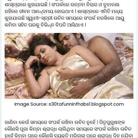
ଶାସ୍ତ୍ରାରେ କୁହାଯାଇଛି । ସଂପର୍କରେ ଉତ୍ତମ ବିଚାର ଓ ବୁଝାବଣା
ରହିଲେ ଜୀବନ ଆନନ୍ଦମୟ ହୋଇଥାଏ । ଶାସ୍ତ୍ରରେ ଏମିତି ମଧ୍ୟ
କୁହାଯାଇଛି ସ୍ୱାମୀ-ସ୍ତ୍ରୀ ଉଚିତ ସମୟରେ ସଂପର୍କ ନରଖିଲେ ଆୟୁ
କମିବା ସହିତ ଘରକୁ ବିଭିନ୍ନ ବିପତି ଆସିଥାଏ ।
Image Source: s30tafunninfhabs1.blogspot.com
ଜାଣିବା କେଉଁ ସମୟରେ ସଂପର୍କ ରଖିବା ଉଚିତ ନୁହେଁ । ପିତୃପୁରୁଷଙ୍କ
କୌଣସି ପୂଜା କିମ୍ବା ଶ୍ରାଦ୍ଧ ଚାଲିଥିବା ସମୟରେ ସଂପର୍କ ରଖିବା ଉଚିତ
ନୁହେଁ କିମ୍ବା ଘରେ କୌଣସି ବ୍ୟକ୍ତି ମରିଗଲା ପରେ ଶ୍ରାଦ୍ଧ ଦିନ ନଯିବା