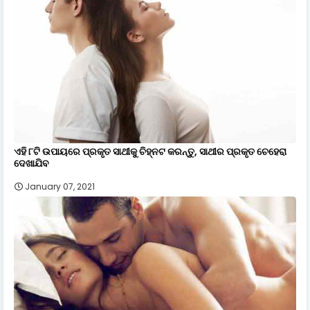
ଏହି ୮ଟି ଉପାୟରେ ପ୍ରକୃତ ସାଥୀକୁ ଚିହ୍ନଟ କରନ୍ତୁ, ସାଥୀର ପ୍ରକୃତ ଚେହେରା
ଦେଖାଯିବ
January 07, 2021