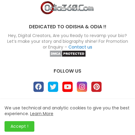
DEDICATED TO ODISHA & ODIA !!
Hey, Digital Creators, Are you Ready to revamp your bio?
Let’s make your story and biography shine! For Promotion
or Enquiry –
Contact us
FOLLOW US
About
Disclaimer
Terms
Privacy Policy
We use technical and analytic cookies to give you the best
experience.
Learn More
Site map
Advertise
Contact us
Blogger Templates
&
Odia360.Com
© 2024
Accept !