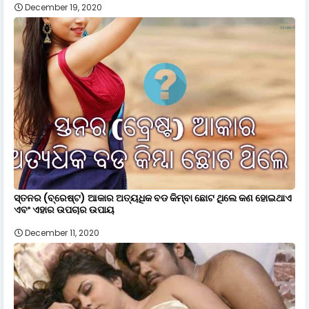
December 19, 2020
ସ୍ତନର (ବ୍ରେଷ୍ଟ) ଆକାର ଅତ୍ୟଧିକ ବଡ କିମ୍ବା ଛୋଟ ଥିଲେ କଣ ହୋଇଥାଏ
ଏବଂ ଏହାର ଉପଚାର ଉପାୟ
December 11, 2020