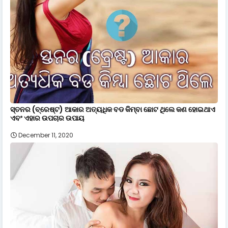
ସ୍ତନର (ବ୍ରେଷ୍ଟ) ଆକାର ଅତ୍ୟଧିକ ବଡ କିମ୍ବା ଛୋଟ ଥିଲେ କଣ ହୋଇଥାଏ
ଏବଂ ଏହାର ଉପଚାର ଉପାୟ
December 11, 2020