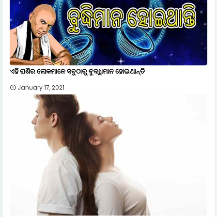
ଏହି ରାଶିର ଲୋକମାନେ ସବୁଠାରୁ ବୁଦ୍ଧିମାନ ହୋଇଥାନ୍ତି
January 17, 2021