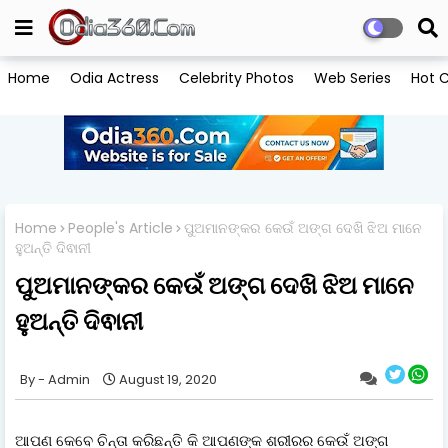
Home
Odia Actress
Celebrity Photos
Web Series
Hot C
Home
People's Article
ପୁଅମାନଙ୍କର କେଉଁ ଅଙ୍ଗ ଦେଖି ଝିଅ ମାନେ
ହୁଅନ୍ତି ଦିଵାନୀ
ପୁଅମାନଙ୍କର କେଉଁ ଅଙ୍ଗ ଦେଖି ଝିଅ ମାନେ
ହୁଅନ୍ତି ଦିଵାନୀ
Admin
August 19, 2020
ଆପଣ କେବେ ଚିନ୍ତା କରିଛନ୍ତି କି ଆପଣଙ୍କ ଶରୀରର କେଉଁ ଅଙ୍ଗ