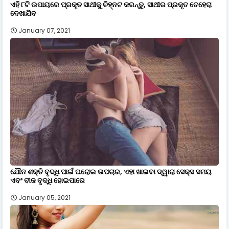
ଏହି ୮ଟି ଉପାୟରେ ପ୍ରକୃତ ସାଥୀକୁ ଚିହ୍ନଟ କରନ୍ତୁ, ସାଥୀର ପ୍ରକୃତ ଚେହେରା
ଦେଖାଯିବ
January 07, 2021
ଯୌନ ଶକ୍ତି ବୃଦ୍ଧି ପାଇଁ ଘରୋଇ ଉପଚାର, ଏହା ଖାଇବା ଦ୍ୱାରା ସେକ୍ସ ସମୟ
ଏବଂ ବୀଜ ବୃଦ୍ଧି ହୋଇପାରେ
January 05, 2021