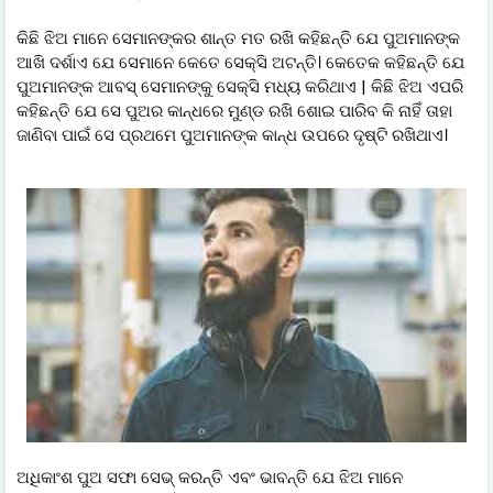
କିଛି ଝିଅ ମାନେ ସେମାନଙ୍କର ଶାନ୍ତ ମତ ରଖି କହିଛନ୍ତି ଯେ ପୁଅମାନଙ୍କ
ଆଖି ଦର୍ଶାଏ ଯେ ସେମାନେ କେତେ ସେକ୍ସି ଅଟନ୍ତି। କେତେକ କହିଛନ୍ତି ଯେ
ପୁଅମାନଙ୍କ ଆବସ୍ ସେମାନଙ୍କୁ ସେକ୍ସି ମଧ୍ୟ କରିଥାଏ | କିଛି ଝିଅ ଏପରି
କହିଛନ୍ତି ଯେ ସେ ପୁଅର କାନ୍ଧରେ ମୁଣ୍ଡ ରଖି ଶୋଇ ପାରିବ କି ନାହିଁ ତାହା
ଜାଣିବା ପାଇଁ ସେ ପ୍ରଥମେ ପୁଅମାନଙ୍କ କାନ୍ଧ ଉପରେ ଦୃଷ୍ଟି ରଖିଥାଏ।
ଅଧିକାଂଶ ପୁଅ ସଫା ସେଭ୍ କରନ୍ତି ଏବଂ ଭାବନ୍ତି ଯେ ଝିଅ ମାନେ