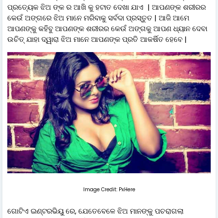
ପ୍ରତ୍ୟେକ ଝିଅ ଙ୍କ ର ଆଖି କୁ ହଟାତ ଦେଖା ଯାଏ | ଆପଣଙ୍କ ଶରୀରର
କେଉଁ ଅଙ୍ଗରେ ଝିଅ ମାନେ ମରିବାକୁ ସର୍ବଦା ପ୍ରସ୍ତୁତ | ଆଜି ଆମେ
ଆପଣଙ୍କୁ କହିବୁ ଆପଣଙ୍କ ଶରୀରର କେଉଁ ଅଙ୍ଗକୁ ଆପଣ ଧ୍ୟାନ ଦେବା
ଉଚିତ୍ ଯାହା ଦ୍ୱାରା ଝିଅ ମାନେ ଆପଣଙ୍କ ପ୍ରତି ଆକର୍ଷିତ ହେବେ |
Image Credit: PxHere
ଗୋଟିଏ ଇଣ୍ଟରଭିୟୁ ରେ, ଯେତେବେଳେ ଝିଅ ମାନଙ୍କୁ ପଚରାଗଲା