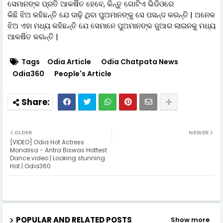
ସେମାନଙ୍କ ପ୍ରତି ଆକର୍ଷିତ ହେବେ, କିନ୍ତୁ ଗୋଟିଏ ଭିଡିଓରେ
କିଛି ଝିଅ କହିଛନ୍ତି ଯେ ଦାଢ଼ି ଥିବା ପୁଅମାନଙ୍କୁ ସେ ପସନ୍ଦ କରନ୍ତି | ଅନେକ
ଝିଅ ଏହା ମଧ୍ୟ କହିଛନ୍ତି ଯେ ସେମାନେ ପୁଅମାନଙ୍କ ଜୁଆର ଲାଇନକୁ ମଧ୍ୟ
ଆକର୍ଷିତ କରନ୍ତି |
Tags
Odia Article
Odia Chatpata News
Odia360
People's Article
OLDER
NEWER
[VIDEO] Odia Hot Actress
Monalisa - Antra Biswas Hottest
Dance video | Looking stunning
Hot | Odia360
POPULAR AND RELATED POSTS
Show more