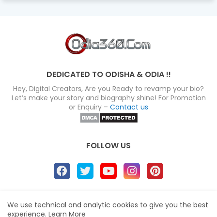
DEDICATED TO ODISHA & ODIA !!
Hey, Digital Creators, Are you Ready to revamp your bio?
Let’s make your story and biography shine! For Promotion
or Enquiry –
Contact us
FOLLOW US
About
Disclaimer
Terms
Privacy Policy
We use technical and analytic cookies to give you the best
experience.
Learn More
Site map
Advertise
Contact us