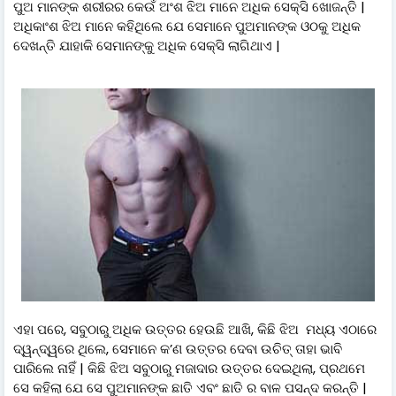
ପୁଅ ମାନଙ୍କ ଶରୀରର କେଉଁ ଅଂଶ ଝିଅ ମାନେ ଅଧିକ ସେକ୍ସି ଖୋଜନ୍ତି |
ଅଧିକାଂଶ ଝିଅ ମାନେ କହିଥିଲେ ଯେ ସେମାନେ ପୁଅମାନଙ୍କ ଓଠକୁ ଅଧିକ
ଦେଖନ୍ତି ଯାହାକି ସେମାନଙ୍କୁ ଅଧିକ ସେକ୍ସି ଲାଗିଥାଏ |
ଏହା ପରେ, ସବୁଠାରୁ ଅଧିକ ଉତ୍ତର ହେଉଛି ଆଖି, କିଛି ଝିଅ ମଧ୍ୟ ଏଠାରେ
ଦ୍ୱନ୍ଦ୍ୱରେ ଥିଲେ, ସେମାନେ କ’ଣ ଉତ୍ତର ଦେବା ଉଚିତ୍ ତାହା ଭାବି
ପାରିଲେ ନାହିଁ | କିଛି ଝିଅ ସବୁଠାରୁ ମଜାଦାର ଉତ୍ତର ଦେଇଥିଲା, ପ୍ରଥମେ
ସେ କହିଲା ଯେ ସେ ପୁଅମାନଙ୍କ ଛାତି ଏବଂ ଛାତି ର ବାଳ ପସନ୍ଦ କରନ୍ତି |